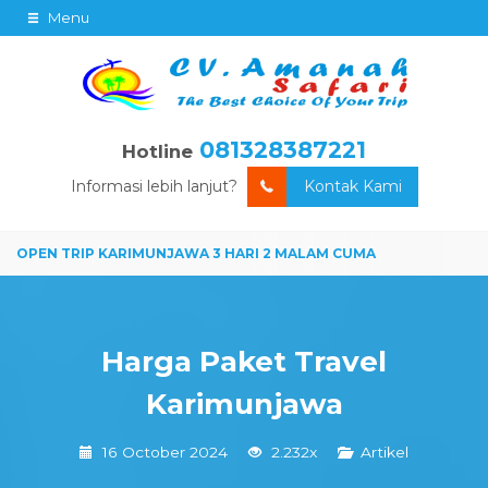
Menu
081328387221
Hotline
Informasi lebih lanjut?
Kontak Kami
Harga Paket Travel
Karimunjawa
16 October 2024
2.232x
Artikel